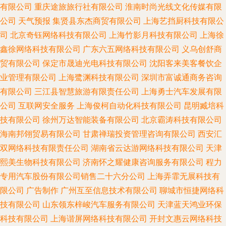
有限公司
重庆途旅旅行社有限公司
淮南时尚光线文化传媒有限
公司
天气预报
集贤县东杰商贸有限公司
上海艺挡厨科技有限公
司
北京奇钰网络科技有限公司
上海竹影月科技有限公司
上海徐
鑫徐网络科技有限公司
广东六五网络科技有限公司
义乌创舒商
贸有限公司
保定市晟迪光电科技有限公司
沈阳客来美客餐饮企
业管理有限公司
上海鹭渊科技有限公司
深圳市富诚通商务咨询
有限公司
三江县智慧旅游有限责任公司
上海勇士汽车发展有限
公司
互联网安全服务
上海俊柯自动化科技有限公司
昆明臧培科
技有限公司
徐州万达智能装备有限公司
北京霸涛科技有限公司
海南邦翎贸易有限公司
甘肃禅瑞投资管理咨询有限公司
西安汇
双网络科技有限责任公司
湖南省云达游网络科技有限公司
天津
熙美生物科技有限公司
济南怀之耀健康咨询服务有限公司
程力
专用汽车股份有限公司销售二十六分公司
上海弄霏无展科技有
限公司
广告制作
广州互至信息技术有限公司
聊城市恒捷网络科
技有限公司
山东领东梓峻汽车服务有限公司
天津蓝天鸿业环保
科技有限公司
上海谐屏网络科技有限公司
开封文惠云网络科技