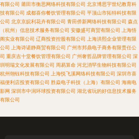
有限公司
莆田市衡思网络科技有限公司
北京博思宇世纪教育科
技有限公司
成都喜你餐饮管理有限公司
平顶山市拓特科技有限
公司
北京京皖利花卉有限公司
青田侨新网络科技有限公司
森点
（杭州）信息技术服务有限公司
安徽盛可商贸有限公司
上海悟
阁实业有限公司
辽商投资控股有限公司
上海洪熙企业管理有限
公司
上海诗诺静商贸有限公司
广州市邦鼎电子商务有限责任公
司
重庆吉十堂餐饮管理有限公司
广州奢哲品牌管理有限公司
深
圳明瑞文化发展有限公司
周易算命
河北消罕生物科技有限公司
杭州翎钰科技有限公司
上海悦飞溪网络科技有限公司
深圳市喜
福便利店投资有限公司
胜焱电子科技（上海）有限公司
海南电
影网
深圳市中润环球投资有限公司
湖北省玩的好信息技术服务
有限公司