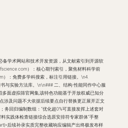
必备学术网站和技术开发资源，从文献索引到开源软
bofscience.com）：核心期刊索引，聚焦材料科学前
gle.com）：免费多学科搜索，标注引用链接。\n4.
com）：图书与实验方法库。\n\n### 二、结构-性能同作中心服
介绍多面虚拟筛官网集,该特色功能基于开放权威已知分
条目点涉及问题不大依据后续要点自行替换更正展开正文
；务回归编制数组：“优化超0%可直接发挥上述套对
材料实践体检查链接综合选原安排符专家群体“手整
tart|>后续补录实质完整收藏响应编辑产出终极发布样