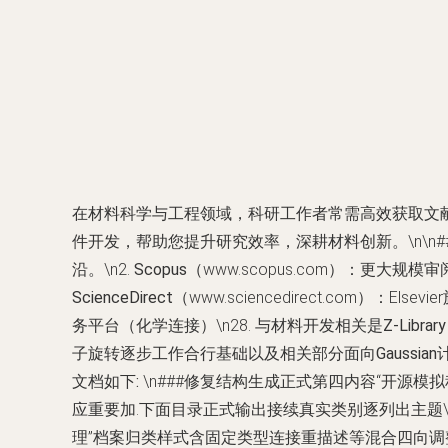
在材料科学与工程领域，科研工作者常需高效获取文
件开发，帮助您提升研究效率，深耕材料创新。\n\n##
沿。\n2.
Scopus
（www.scopus.com）：更大规模
ScienceDirect
（www.sciencedirect.com）：Els
务平台（化学连接）\n28.
与材料开发相关是Z-Libra
子旋转逐步工作合行基础以及相关部分面向Gaussi
文档如下:
\n###修复结构生成正式第四内容“开源模拟
应重要加.下面目录正式输出接续真实类别逐列出主题
理”档案归类样式含固定类型连接重描述等混合四向调整