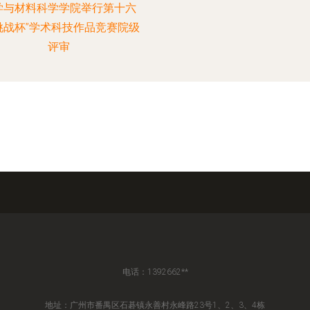
学与材料科学学院举行第十六
挑战杯”学术科技作品竞赛院级
评审
电话：1392662**
地址：广州市番禺区石碁镇永善村永峰路23号1、2、3、4栋