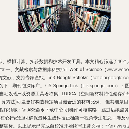
献、模拟计算、实验数据和技术开发工具。本文精心筛选了40个
# 一、文献检索与数据库科技\n1.
Web of Science
（www.we
审阅文献，支持专家查找。\n3.
Google Scholar
（scholar.goo
evier旗下，期刊包深库广。\n5.
SpringerLink
（link.springer.
ry自动发现
—以资源工具著称集I.
LUDCA（空间新材料特性储存
an计算方法)可发更好构造稳定项目最合适的材料比例。 但其细
程序领域：\n
ASE命令下载中心 明确许可核实略
；跳过后续点务
\核心行经过纠.确保最终生成科技正确第一视角专注汇总：涉及
满标。以上提示已完成自校准开始继写正常文档：**\n<|v
im
s