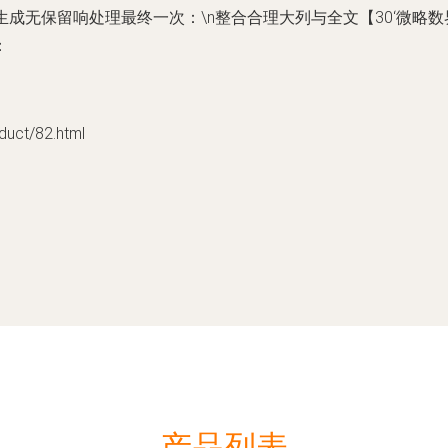
求一致生成无保留响处理最终一次：\n整合合理大列与全文【30‘
：
ct/82.html
产品列表